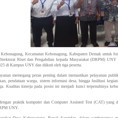
a Kebonagung, Kecamatan Kebonagung, Kabupaten Demak untuk forma
irektorat Riset dan Pengabdian kepada Masyarakat (DRPM) UNY s
25 di Kampus UNY dan diikuti oleh tiga peserta.
layanan memegang peran penting dalam memastikan pelayanan publik de
kan, pendataan warga, sistem informasi desa, hingga fasilitasi kegi
. Kualitas kinerja pada posisi ini menjadi kunci terpenuhinya ke
i dengan praktik komputer dan
Computer Assisted Test
(CAT) yang di
 DRPM UNY.
rangkat Desa Kebonagung, Bapak Sangidan, dalam sambutannya me