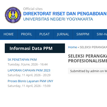
HOME
PROFIL
PUSAT
JURNAL
SIMPPM
SIM-H
You are here
Home
» SELEKSI PERANG
Informasi Data PPM
SELEKSI PERANG
SK PENETAPAN PKM
PROFESIONALISM
Tuesday, 9 June, 2026 - 16:44
LAPORAN CAPAIAN PKM 2023
Submitted by
admin
on We
Saturday, 11 April, 2026 - 20:29
Proses Bisnis Layanan PkM UNY
Saturday, 11 April, 2026 - 15:09