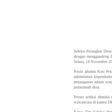
Seleksi Perangkat Des
dengan menggandeng D
Selasa, 18 November 20
Posisi jabatan Kasi Pe
administrasi kependudu
penanganan aduan warga
pemerintah desa.
Proses seleksi dimula
wawancara di kantor
Ketua Tim Seleksi Pe