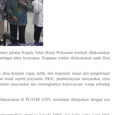
si jabatan Kepala Seksi (Kasi) Pelayanan kembali dilaksanakan
ebagai mitra kerjasama.
Kegiatan seleksi dilaksanakan pada Hari
sa berjalan cepat, tertib, dan responsif, mulai dari pengelolaan
atan sosial seperti posyandu, PKK, pemberdayaan masyarakat, serta
butuhan masyarakat dan meningkatnya kepercayaan warga terhadap
laksanakan di PUSTIK UNY, kemudian dilanjutkan dengan sesi
nyampaikan apresiasi kepada UNY atas kerja sama yang telah