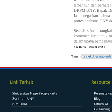
terbangun dan berharap
DRPM UNY, Bapak Dr. J
Ia menegaskan bahwa k
profesionalisme UNY da
Setelah seluruh rangka
komitmen kuat untuk m
dalam upaya pembanguna
S & Herri – DRPM UNY)
Tags:
seleksiperangkatde
Link Terkait
Resource
Universitas Negeri Yogyakarta
Perpustaka
Pulitnum UNY
Blog
SIM-HAKI
Dinamika
E-Learning