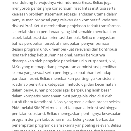
mendukung terwujudnya visi Indonesia Emas. Beliau juga
menyoroti pentingnya konsorsium riset lintas institusi serta
kejelasan problem statement sebagai landasan utama dalam
penyusunan proposal yang relevan dan kompetitif. Pada sesi
diskusi Prof. Ketut memberikan penjelasan terkait transformasi
sejumlah skema pendanaan yang kini semakin menekankan
aspek kolaborasi dan orientasi dampak. Beliau menegaskan
bahwa perubahan tersebut merupakan penyempurnaan
desain program untuk memperkuat relevansi dan kontribusi
riset terhadap kebutuhan nasional. Materi berikutnya
disampaikan oleh pengelola penelitian Erlin Puspaputri, S.Si.,
M.Sc. yang memaparkan persyaratan administrasi, pemilihan
skema yang sesuai serta pentingnya kepatuhan terhadap
panduan resmi. Beliau menekankan pentingnya konsistensi
roadmap penelitian, ketepatan metodologi dan kecermatan
dalam penyusunan proposal agar berpeluang lebih besar
dalam kompetisi pendanaan. Sesi pengelola PkM diisi oleh
Luthfi Ilham Ramdhani, S.Sos. yang menjelaskan proses seleksi
PkM melalui SIMPPM mulai dari tahapan administrasi hingga
penilaian substansi. Beliau menegaskan pentingnya kesesuaian
program dengan kebutuhan mitra, kelengkapan berkas dan
penempatan program dalam skema yang paling relevan. Beliau