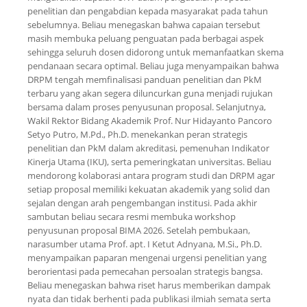
penelitian dan pengabdian kepada masyarakat pada tahun
sebelumnya. Beliau menegaskan bahwa capaian tersebut
masih membuka peluang penguatan pada berbagai aspek
sehingga seluruh dosen didorong untuk memanfaatkan skema
pendanaan secara optimal. Beliau juga menyampaikan bahwa
DRPM tengah memfinalisasi panduan penelitian dan PkM
terbaru yang akan segera diluncurkan guna menjadi rujukan
bersama dalam proses penyusunan proposal. Selanjutnya,
Wakil Rektor Bidang Akademik Prof. Nur Hidayanto Pancoro
Setyo Putro, M.Pd., Ph.D. menekankan peran strategis
penelitian dan PkM dalam akreditasi, pemenuhan Indikator
Kinerja Utama (IKU), serta pemeringkatan universitas. Beliau
mendorong kolaborasi antara program studi dan DRPM agar
setiap proposal memiliki kekuatan akademik yang solid dan
sejalan dengan arah pengembangan institusi. Pada akhir
sambutan beliau secara resmi membuka workshop
penyusunan proposal BIMA 2026. Setelah pembukaan,
narasumber utama Prof. apt. I Ketut Adnyana, M.Si., Ph.D.
menyampaikan paparan mengenai urgensi penelitian yang
berorientasi pada pemecahan persoalan strategis bangsa.
Beliau menegaskan bahwa riset harus memberikan dampak
nyata dan tidak berhenti pada publikasi ilmiah semata serta