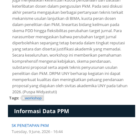
juga menjelaskan ketentuan kuota pendanaan dan batasan
keterlibatan dosen dalam pengusulan PkM. Pada sesi diskusi
akhir peserta mengajukan berbagai pertanyaan teknis terkait
mekanisme usulan lanjutkan di BIMA, kuota peran dosen
dalam penelitian dan PkM, linearitas bidang keilmuan pada
skema PDD hingga fleksibilitas perubahan target jurnal. Para
narasumber menegaskan bahwa perubahan target jurnal
diperbolehkan sepanjang tetap berada dalam tingkat reputasi
yang setara dan disertai justifikasi akademik yang memadai.
Secara keseluruhan, workshop ini memberikan pemahaman
komprehensif mengenai kebijakan, skema pendanaan,
substansi proposal serta aspek teknis penyusunan usulan
penelitian dan PkM. DRPM UNY berharap kegiatan ini dapat
memperkuat kualitas dan meningkatkan peluang pendanaan
proposal yang diajukan oleh sivitas akademika UNY pada tahun
2026. (Puspa Widyastuti)
Tags:
workshop
Informasi Data PPM
SK PENETAPAN PKM
Tuesday, 9 June, 2026 - 16:44