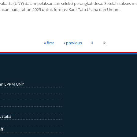
yakarta (UNY) dalam pelaksanaan seleksi perangkat desa. Setelah sukses m
sanakan pada tahun 2025 untuk formasi Kaur Tata Usaha dan Umum.
nagung Kabupaten Demak untuk Formasi Jabatan Kaur Tata Usaha dan Umu
« first
‹ previous
1
2
an LPPM UNY
ustaka
ff