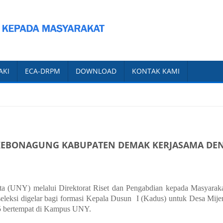
AKI
ECA-DRPM
DOWNLOAD
KONTAK KAMI
N KEBONAGUNG KABUPATEN DEMAK KERJASAMA D
ta (UNY) melalui Direktorat Riset dan Pengabdian kepada Masyaraka
es seleksi digelar bagi formasi Kepala Dusun I (Kadus) untuk Desa 
25 bertempat di Kampus UNY.