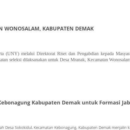
EBONAGUNG KABUPATEN DEMAK KERJASAMA DENGAN DRPM UNY
AN WONOSALAM, KABUPATEN DEMAK
rta (UNY) melalui Direktorat Riset dan Pengabdian kepada Masyar
egiatan seleksi dilaksanakan untuk Desa Mranak, Kecamatan Wonosal
WONOSALAM, KABUPATEN DEMAK
n Kebonagung Kabupaten Demak untuk Formasi Ja
tah Desa Sokokidul, Kecamatan Kebonagung, Kabupaten Demak menjalin k