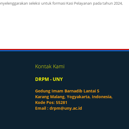
enyelenggarakan seleksi untuk formasi Kasi Pelayanan pada tahun 2024,
m
Kontak Kami
DRPM - UNY
Gedung Imam Barnadib Lantai 5
Karang Malang, Yogyakarta, Indonesia,
Kode Pos: 55281
Email :
drpm@uny.ac.id