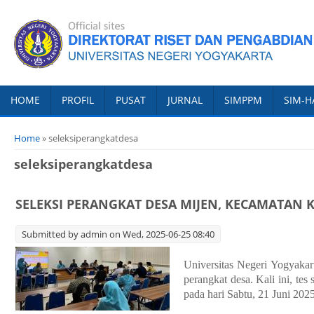
HOME
PROFIL
PUSAT
JURNAL
SIMPPM
SIM-H
You are here
Home
» seleksiperangkatdesa
seleksiperangkatdesa
SELEKSI PERANGKAT DESA MIJEN, KECAMATA
Submitted by
admin
on Wed, 2025-06-25 08:40
Universitas Negeri Yogyakar
perangkat desa. Kali ini, t
pada hari Sabtu, 21 Juni 20