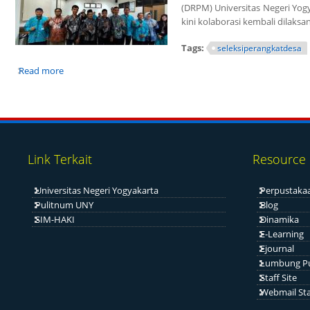
(DRPM) Universitas Negeri Yog
kini kolaborasi kembali dilak
Tags:
seleksiperangkatdesa
Read more
about Seleksi Perangkat Desa Sokokidul Kecamatan Kebo
Pages
Link Terkait
Resource
Universitas Negeri Yogyakarta
Perpustaka
Pulitnum UNY
Blog
SIM-HAKI
Dinamika
E-Learning
Ejournal
Lumbung P
Staff Site
Webmail Sta