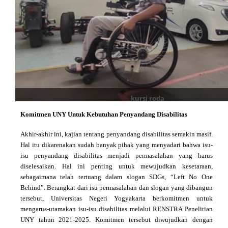
kursi roda
Komitmen UNY Untuk Kebutuhan Penyandang Disabilitas
Akhir-akhir ini, kajian tentang penyandang disabilitas semakin masif
.
Hal itu di
karena
kan
sudah banyak pihak yang menyadari bahwa isu-
isu penyandang disabilitas menjadi permasalahan yang harus
diselesaikan. Hal
ini
penting untuk mewujudkan kesetaraan,
sebagaimana telah tertuang dalam slogan SDGs, “
Left No One
Behind
”. Berangkat dari isu permasalahan dan slogan yang dibangun
tersebut, Universitas Negeri Yogyakarta berkomitmen untuk
mengarus
-
utamakan isu-isu disabilitas melalui RENSTRA Penelitian
UNY tahun 2021-2025. Komitmen tersebut diwujudkan d
engan