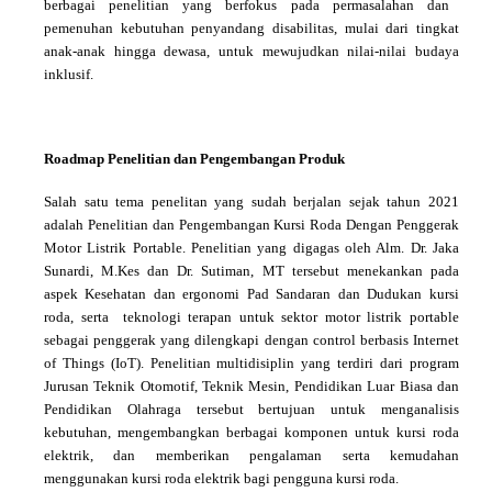
berbagai penelitian yang
berfokus pada
permasalahan dan
pemenuhan kebutuhan penyandang disabilitas, mulai dari tingkat
anak-anak hingga dewasa, untuk mewujudkan nilai-nilai budaya
inklusif.
Roadmap
Penelitian dan Pengembangan Produk
Salah satu tema penelitan yang sudah berjalan sejak tahun 2021
adalah
Penelitian dan Pengembangan Kursi Roda Dengan Penggerak
Motor Listrik Portable
. Penelitian yang digagas oleh Alm. Dr. Jaka
Sunardi, M.Kes dan Dr. Sutiman, MT tersebut menekankan pada
aspek Kesehatan dan ergonomi
Pad
S
andaran dan
D
udukan kursi
roda, serta teknologi terapan untuk se
k
tor motor listrik
portable
sebagai penggerak yang dilengkapi dengan
control
berbasis
Internet
of Things
(
IoT
)
.
Penelitian multidisiplin yang terdiri dari
program
Jurusan
Teknik Otomotif, Teknik Mesin, Pendidikan Luar Biasa dan
Pendidikan Olahraga
tersebut bertujuan untuk menganalisis
kebutuhan, mengembangkan berbagai komponen untuk kursi roda
elektrik, dan memberikan pengalaman serta kemudahan
menggunakan kursi roda elektrik bagi pengguna kursi roda.