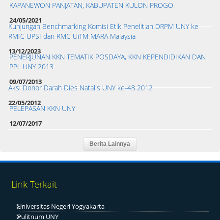
KAPANEWON PANJATAN, KABUPATEN KULON PROGO
24/05/2021
Kunjungan Benchmarking Komisi Etik Penelitian DRPM UNY ke
RMIC UPSI dan RMC UiTM MARA Malaysia
13/12/2023
PENERJUNAN KKN TEMATIK POSDAYA, KKN KEPENDIDIKAN DAN
PPL UNY 2013
09/07/2013
Aksi Donor Darah Dies Natalis UNY ke-48 2012
22/05/2012
PELEPASAN KKN UNY
12/07/2017
Link Terkait
Universitas Negeri Yogyakarta
Pulitnum UNY