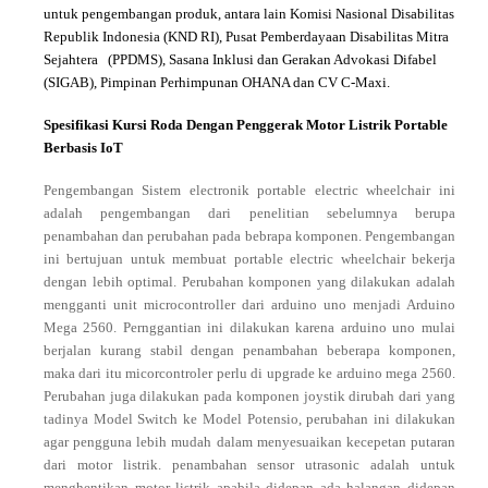
untuk pengembangan produk, antara lain Komisi Nasional Disabilitas
Republik Indonesia (KND RI), Pusat Pemberdayaan Disabilitas Mitra
Sejahtera (PPDMS), Sasana Inklusi dan Gerakan Advokasi Difabel
(SIGAB), Pimpinan Perhimpunan OHANA dan CV C-Maxi.
Spesifikasi Kursi Roda Dengan Penggerak Motor Listrik Portable
Berbasis IoT
Pengembangan Sistem electronik
portable electric wheelchair
ini
adalah pengembangan dari penelitian sebelumnya berupa
penambahan dan perubahan pada bebrapa komponen. Pengembangan
ini bertujuan untuk membuat
portable electric wheelchair
bekerja
dengan lebih optimal. Perubahan komponen yang dilakukan adalah
mengganti unit microcontroller dari arduino uno menjadi Arduino
Mega 2560. Pernggantian ini dilakukan karena arduino uno mulai
berjalan kurang stabil dengan penambahan beberapa komponen,
maka dari itu micorcontroler perlu di upgrade ke arduino mega 2560.
Perubahan juga dilakukan pada komponen joystik dirubah dari yang
tadinya Model
Switch
ke Model Potensio, perubahan ini dilakukan
agar pengguna lebih mudah dalam menyesuaikan kecepetan putaran
dari motor listrik. penambahan sensor utrasonic adalah untuk
menghentikan motor listrik apabila didepan ada halangan didepan