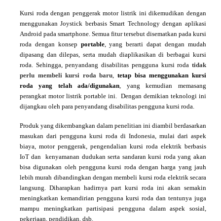
K
ursi roda dengan penggerak motor listrik
ini
dikemudikan
dengan
menggunakan
Joystick
berbasis
Smart Technology
dengan aplikasi
Android
pada
smartphone
. Semua fitur tersebut
disematkan pada kursi
roda dengan konsep
portable
, yang berarti dapat dengan mudah
dipasang dan dilepas,
serta
mudah diaplikasikan di berbagai kursi
roda. Sehingga, penyandang disabilitas pengguna kursi roda
tidak
perlu membeli kursi roda baru
,
tetap
bisa menggunakan kursi
roda yang telah ada/digunakan
, yang kemudian memasang
perangkat motor listrik
portable
ini. Dengan demikian teknologi ini
dijangkau oleh para penyandang disabilitas
pengguna kursi roda
.
Produk yang dikembangkan dalam penelitian
ini
diambil berdasarkan
masukan dari pengguna kursi roda di Indonesia, mulai dari aspek
biaya, motor penggerak, pengendalian kursi roda elektrik berbasis
IoT
dan kenyamanan dudukan serta sandaran kursi roda yang akan
bisa digunakan oleh pengguna kursi roda dengan harga yang jauh
lebih murah dibandingkan dengan membeli kursi roda elektrik secara
langsung. Diharapkan hadirnya
part
kursi roda ini akan semakin
meningkatkan kemandirian pengguna kursi roda dan tentunya juga
mampu meningkatkan partisipasi pengguna dalam aspek sosial,
pekerjaan, pendidikan, dsb.