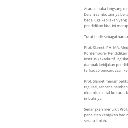
Acara dibuka langsung ol
Dalam sambutannya belia
beda juga kebijakan yang
pendidikan kita, ini meru
Turut hadir sebagai naras
Prof. Slamet, PH, MA, M
Kontemporer Pendidikan N
institusi (eksekutif, legis
dampak kebijakan pendid
terhadap pencerdasan keh
Prof. Slamet menambahkan
regulasi, rencana pemban
dinamika sosial-kultural,
imbuhnya.
Sedangkan menurut Prof.
penelitian kebijakan had
secara ilmiah.