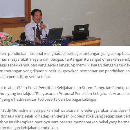
 system pendidikan nasional menghadapi berbagai tantangan yang cukup bes
an masyarakat, negara dan bangsa. Tantangan itu sangat dirasakan seh
gai aspek kehidupan yang secara langsung memiliki kaitan dengan sitem ke
ari tantangan yang dihadapi perlu diupayakan pembaharuan pendidikan nas
ah pendidikan secara tepat.
ut di atas, (7/11) Pusat Penelitian Kebijakan dan Sistem Pengujian Pendidi
p yang bertakjub “Penyusunan Proposal Penelitian Kebijakan”. Acara dis
ng dihadiri sekitar 100 peserta dari berbagai kalangan.
Dr. Sudji Munadi menyampaikan bahwa acara ini diselenggarakan atas dasar
Indonesia yang selalu dihadapkan dengan problematika yang setiap saat be
shop ini diharapkan nantinya para peserta mendapatkan bekal yang berm
itan dengan kebijakan pendidikan.