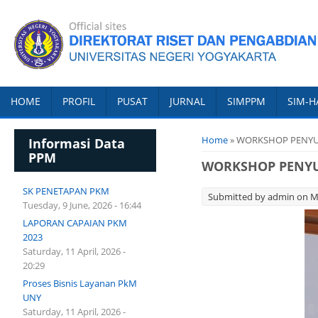
HOME
PROFIL
PUSAT
JURNAL
SIMPPM
SIM-H
You are here
Home
» WORKSHOP PENYU
Informasi Data
PPM
WORKSHOP PENYU
SK PENETAPAN PKM
Submitted by
admin
on Mo
Tuesday, 9 June, 2026 - 16:44
LAPORAN CAPAIAN PKM
2023
Saturday, 11 April, 2026 -
20:29
Proses Bisnis Layanan PkM
UNY
Saturday, 11 April, 2026 -