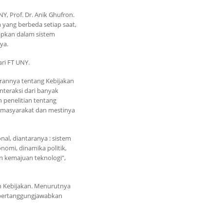
, Prof. Dr. Anik Ghufron.
yang berbeda setiap saat,
apkan dalam sistem
ya.
ri FT UNY.
rannya tentang Kebijakan
nteraksi dari banyak
an penelitian tentang
 masyarakat dan mestinya
al, diantaranya : sistem
omi, dinamika politik,
an kemajuan teknologi”,
n Kebijakan. Menurutnya
dipertanggungjawabkan