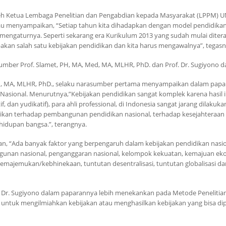
eh Ketua Lembaga Penelitian dan Pengabdian kepada Masyarakat (LPPM) UNY
u menyampaikan, “Setiap tahun kita dihadapkan dengan model pendidikan 
 mengaturnya. Seperti sekarang era Kurikulum 2013 yang sudah mulai diter
pakan salah satu kebijakan pendidikan dan kita harus mengawalnya”, tegasn
umber Prof. Slamet, PH, MA, Med, MA, MLHR, PhD. dan Prof. Dr. Sugiyono da
ed, MA, MLHR, PhD., selaku narasumber pertama menyampaikan dalam papa
asional. Menurutnya,”Kebijakan pendidikan sangat komplek karena hasil i
latif, dan yudikatif), para ahli professional, di Indonesia sangat jarang dilakuk
ikan terhadap pembangunan pendidikan nasional, terhadap kesejahteraan
idupan bangsa.”, terangnya.
, “Ada banyak faktor yang berpengaruh dalam kebijakan pendidikan nasion
gunan nasional, penganggaran nasional, kelompok kekuatan, kemajuan ekon
 kemajemukan/kebhinekaan, tuntutan desentralisasi, tuntutan globalisasi d
 Dr. Sugiyono dalam paparannya lebih menekankan pada Metode Penelitia
ir untuk mengilmiahkan kebijakan atau menghasilkan kebijakan yang bisa 