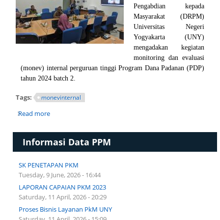
Pengabdian kepada
Masyarakat (DRPM)
Universitas Negeri
Yogyakarta (UNY)
mengadakan kegiatan
monitoring dan evaluasi
(monev) internal perguruan tinggi Program Dana Padanan (PDP)
tahun 2024 batch 2.
Tags:
monevinternal
Read more
about DRPM UNY LAKUKAN MONEV INTERNAL PDP
BATCH 2 SECARA BLENDED
Informasi Data PPM
SK PENETAPAN PKM
Tuesday, 9 June, 2026 - 16:44
LAPORAN CAPAIAN PKM 2023
Saturday, 11 April, 2026 - 20:29
Proses Bisnis Layanan PkM UNY
Saturday, 11 April, 2026 - 15:09