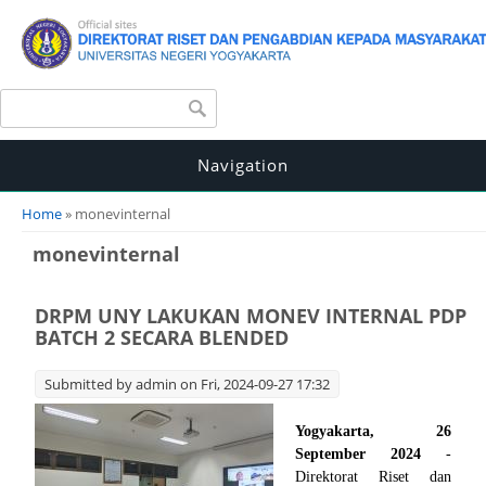
Search form
Search
Navigation
You are here
Home
» monevinternal
monevinternal
DRPM UNY LAKUKAN MONEV INTERNAL PDP
BATCH 2 SECARA BLENDED
Submitted by
admin
on Fri, 2024-09-27 17:32
Yogyakarta, 26
September 2024
-
Direktorat Riset dan