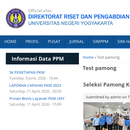
HOME
PROFIL
PUSAT
JURNAL
SIMPPM
SIM-H
You are here
Home
» Test pamong
Informasi Data PPM
Test pamong
SK PENETAPAN PKM
Tuesday, 9 June, 2026 - 16:44
Seleksi Pamong 
LAPORAN CAPAIAN PKM 2023
Saturday, 11 April, 2026 - 20:29
Submitted by
admin
on T
Proses Bisnis Layanan PkM UNY
Saturday, 11 April, 2026 - 15:09