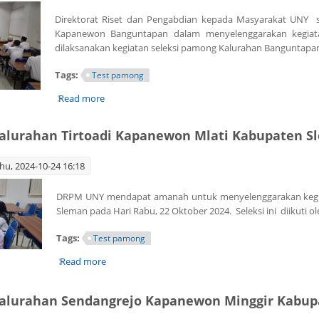
Direktorat Riset dan Pengabdian kepada Masyarakat UNY 
Kapanewon Banguntapan dalam menyelenggarakan kegiata
dilaksanakan kegiatan seleksi pamong Kalurahan Banguntapa
Tags:
Test pamong
Read more
about Seleksi Pamong Kalurahan Banguntapan, K
alurahan Tirtoadi Kapanewon Mlati Kabupaten S
hu, 2024-10-24 16:18
DRPM UNY mendapat amanah untuk menyelenggarakan kegiat
Sleman pada Hari Rabu, 22 Oktober 2024. Seleksi ini diikuti 
Tags:
Test pamong
Read more
about Seleksi Pamong Kalurahan Tirtoadi Kapane
Kalurahan Sendangrejo Kapanewon Minggir Kabu