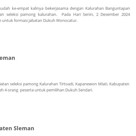
sudah ke-empat kalinya bekerjasama dengan Kalurahan Banguntapan
n seleksi pamong kalurahan. Pada Hari Senin, 2 Desember 2024
n untuk formasi jabatan Dukuh Wonocatur.
apanewon Banguntapan, Kabupaten Bantul
leman
an seleksi pamong Kalurahan Tirtoadi, Kapanewon Mlati, Kabupaten
oleh 4 orang peserta untuk pemilihan Dukuh Sendari.
won Mlati Kabupaten Sleman
paten Sleman