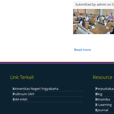
Submitted by
admin
on S
Read more
about Seleksi
Link Terkait
Resource
Universitas Negeri Yogyakarta
Perpustaka
Pulitnum UNY
Blog
SIM-HAKI
Dinamika
E-Learning
Ejournal