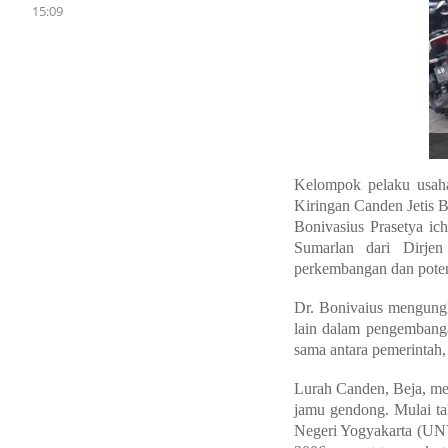
15:09
Kelompok pelaku usaha
Kiringan Canden Jetis B
Bonivasius Prasetya ic
Sumarlan dari Dirje
perkembangan dan poten
Dr. Bonivaius mengungk
lain dalam pengembanga
sama antara pemerintah,
Lurah Canden, Beja, me
jamu gendong. Mulai ta
Negeri Yogyakarta (UNY