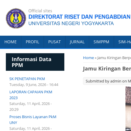
HOME
PROFIL
PUSAT
JURNAL
SIMPPM
SIM-H
You are here
Home
» Jamu Kiringan Berp
Informasi Data
PPM
Jamu Kiringan Ber
SK PENETAPAN PKM
Submitted by
admin
on Mo
Tuesday, 9 June, 2026 - 16:44
LAPORAN CAPAIAN PKM
2023
Saturday, 11 April, 2026 -
20:29
Proses Bisnis Layanan PkM
UNY
Saturday, 11 April, 2026 -