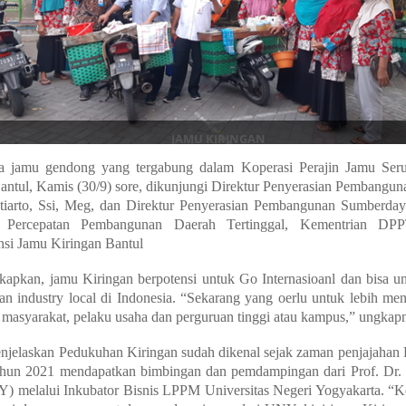
JAMU KIRINGAN
 jamu gendong yang tergabung dalam Koperasi Perajin Jamu Seru
antul, Kamis (30/9) sore, dikunjungi Direktur Penyerasian Pembangun
htiarto, Ssi, Meg, dan Direktur Penyerasian Pembangunan Sumberda
n Percepatan Pembangunan Daerah Tertinggal, Kementrian DP
si Jamu Kiringan Bantul
apkan, jamu Kiringan berpotensi untuk Go Internasioanl dan bisa unt
n industry local di Indonesia. “Sekarang yang oerlu untuk lebih m
 masyarakat, pelaku usaha dan perguruan tinggi atau kampus,” ungkap
njelaskan Pedukuhan Kiringan sudah dikenal sejak zaman penjajahan 
hun 2021 mendapatkan bimbingan dan pemdampingan dari Prof. Dr. N
) melalui Inkubator Bisnis LPPM Universitas Negeri Yogyakarta. “Ke