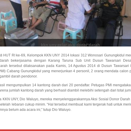
kkn uny gelar aksi donor darah
ti HUT RI ke-69, Kelompok KKN UNY 2014 lokasi 312 Wonosari Gunungkidul me
or darah bekerjasama dengan Karang Taruna Sub Unit Dusun Tawarsari Des
darah tersebut dilaksanakan pada Kamis, 14 Agustus 2014 di Dusun Tawarsar
PMI) Cabang Gunungkidul yang menerjunkan 4 personil, 2 orang mendata calo
ngambil darah pendonor.
hasil mengumpulkan 14 kantong darah dari 20 pendaftar. Petugas PMI mengatak
karena jumlah kantong darah yang berhasil diambil melebihi setengah dari total ju
ta KKN UNY, Dio Waluyo, mereka menyelenggarakannya Aksi Sosial Donor Darah 
telah lebaran cukup minim. “Hal tersebut membuat kami tergerak hati untuk merin
nya belum ada acara ini,” tutup Dio Waluyo.