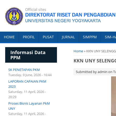
HOME
PROFIL
PUSAT
JURNAL
SIMPPM
SIM-H
You are here
Home
» KKN UNY SELENG
Informasi Data
PPM
KKN UNY SELENG
SK PENETAPAN PKM
Submitted by
admin
on Tu
Tuesday, 9 June, 2026 - 16:44
LAPORAN CAPAIAN PKM
2023
Saturday, 11 April, 2026 -
20:29
Proses Bisnis Layanan PkM
UNY
Saturday, 11 April, 2026 -