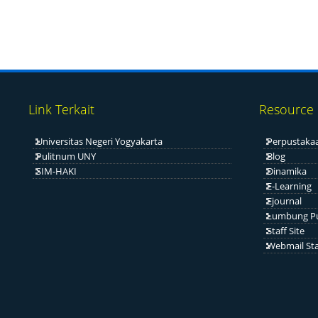
Link Terkait
Resource
Universitas Negeri Yogyakarta
Perpustaka
Pulitnum UNY
Blog
SIM-HAKI
Dinamika
E-Learning
Ejournal
Lumbung P
Staff Site
Webmail Sta