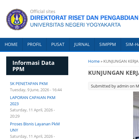
HOME
PROFIL
PUSAT
JURNAL
SIMPPM
SIM-H
You are here
Home
» KUNJUNGAN KERJA
Informasi Data
PPM
KUNJUNGAN KERJA
SK PENETAPAN PKM
Submitted by
admin
on Mo
Tuesday, 9 June, 2026 - 16:44
LAPORAN CAPAIAN PKM
2023
Saturday, 11 April, 2026 -
20:29
Proses Bisnis Layanan PkM
UNY
Saturday, 11 April, 2026 -