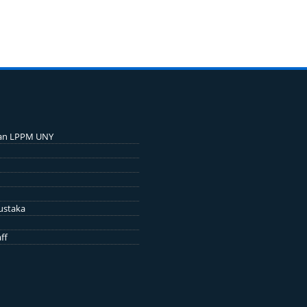
an LPPM UNY
ustaka
ff