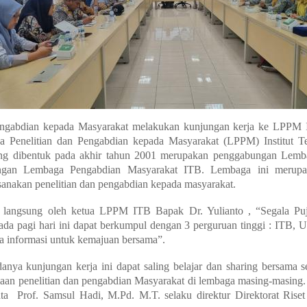
Pengabdian kepada Masyarakat melakukan kunjungan kerja ke LPPM 
 Penelitian dan Pengabdian kepada Masyarakat (LPPM) Institut T
g dibentuk pada akhir tahun 2001 merupakan penggabungan Lemba
engan Lembaga Pengabdian Masyarakat ITB. Lembaga ini merupa
anakan penelitian dan pengabdian kepada masyarakat.
ngsung oleh ketua LPPM ITB Bapak Dr. Yulianto , “Segala Puji 
ada pagi hari ini dapat berkumpul dengan 3 perguruan tinggi : ITB
a informasi untuk kemajuan bersama”.
nya kunjungan kerja ini dapat saling belajar dan sharing bersama s
aan penelitian dan pengabdian Masyarakat di lembaga masing-masing. 
ata Prof. Samsul Hadi, M.Pd. M.T. selaku direktur Direktorat Rise