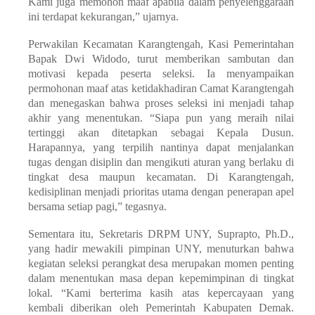
Kami juga memohon maaf apabila dalam penyelenggaraan
ini terdapat kekurangan,” ujarnya.
Perwakilan Kecamatan Karangtengah, Kasi Pemerintahan
Bapak Dwi Widodo, turut memberikan sambutan dan
motivasi kepada peserta seleksi. Ia menyampaikan
permohonan maaf atas ketidakhadiran Camat Karangtengah
dan menegaskan bahwa proses seleksi ini menjadi tahap
akhir yang menentukan. “Siapa pun yang meraih nilai
tertinggi akan ditetapkan sebagai Kepala Dusun.
Harapannya, yang terpilih nantinya dapat menjalankan
tugas dengan disiplin dan mengikuti aturan yang berlaku di
tingkat desa maupun kecamatan.
Di Karangtengah,
kedisiplinan menjadi prioritas utama dengan penerapan apel
bersama setiap pagi,” tegasnya.
Sementara itu, Sekretaris DRPM UNY, Suprapto, Ph.D.,
yang hadir mewakili pimpinan UNY, menuturkan bahwa
kegiatan seleksi perangkat desa merupakan momen penting
dalam menentukan masa depan kepemimpinan di tingkat
lokal. “Kami berterima kasih atas kepercayaan yang
kembali diberikan oleh Pemerintah Kabupaten Demak.