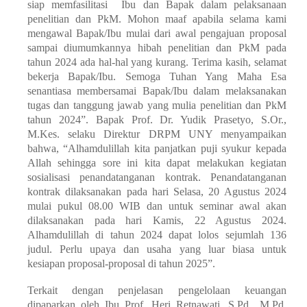
siap memfasilitasi Ibu dan Bapak dalam pelaksanaan
penelitian dan PkM. Mohon maaf apabila selama kami
mengawal Bapak/Ibu mulai dari awal pengajuan proposal
sampai diumumkannya hibah penelitian dan PkM pada
tahun 2024 ada hal-hal yang kurang. Terima kasih, selamat
bekerja Bapak/Ibu. Semoga Tuhan Yang Maha Esa
senantiasa membersamai Bapak/Ibu dalam melaksanakan
tugas dan tanggung jawab yang mulia penelitian dan PkM
tahun 2024”. Bapak Prof. Dr. Yudik Prasetyo, S.Or.,
M.Kes. selaku Direktur DRPM UNY menyampaikan
bahwa, “Alhamdulillah kita panjatkan puji syukur kepada
Allah sehingga sore ini kita dapat melakukan kegiatan
sosialisasi penandatanganan kontrak. Penandatanganan
kontrak dilaksanakan pada hari Selasa, 20 Agustus 2024
mulai pukul 08.00 WIB dan untuk seminar awal akan
dilaksanakan pada hari Kamis, 22 Agustus 2024.
Alhamdulillah di tahun 2024 dapat lolos sejumlah 136
judul. Perlu upaya dan usaha yang luar biasa untuk
kesiapan proposal-proposal di tahun 2025”.
Terkait dengan penjelasan pengelolaan keuangan
dipaparkan oleh Ibu Prof. Heri Retnawati, S.Pd., M.Pd.