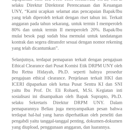
selaku Direktur Direktorat Perencanaan dan Keuangan
UNY, “Kami ucapkan selamat atas pencapaian Bapak/Ibu
yang telah diperoleh terkait dengan riset tahun ini. Terkait
anggaran pada tahun sekarang, untuk termin I memperoleh
80% dan untuk termin II memperoleh 20%. Bapak/Ibu
mulai besok pagi sudah bisa memulai untuk tandatangan
kontrak dan segera ditransfer sesuai dengan nomor rekening
yang telah dicantumkan”.
Selanjutnya, terdapat pemaparan terkait dengan pengajuan
Ethical Clearance
dari Pusat Komisi Etik DRPM UNY oleh
Ibu Retna Hidayah, Ph.D. seperti halnya prosedur
pengajuan
ethical clearance
. Penjelasan terkait HKI dan
ICERI dipaparkan oleh ketua Pusat Sentra KI dan SNI
yaitu Ibu Prof. Dr. Eli Rohaeti, M.Si. Kegiatan inti
sosialisasi ini disampaikan oleh Bapak Suprapto, Ph.D.
selaku Sekretaris Direktur DRPM UNY. Dalam
pemaparannya Beliau juga menyampaikan pesan bahwa
terdapat hal-hal yang harus diperhatikan oleh peneliti dan
pengabdi yaitu tanggal-tanggal penting, dokumen-dokumen
yang diupload, penggunaan anggaran, dan luarannya.