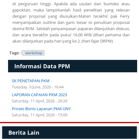
di perguruan tinggi. Apabila ada usulan dari bumdes atau
gapoktan, maka lampirkanlah hasil penelitian yang relevan
dengan proposal yang diusulkan.Materi terakhir pak Ferry
menyampaikan
outline
dan garis besar isi penulisan proposal
skema RIIM. Setelah penyampaian paparan dilanjutkan diskusi,
dan acara berakhir pada pukul 16.00 WIB dihari pertama dan
akan dilanjutkan pada hari yang ke 2. (
heri-fajar DRPM
)
Tags:
workshop
Informasi Data PPM
SK PENETAPAN PKM
Tuesday, 9 June, 2026 - 16:44
LAPORAN CAPAIAN PKM 2023
Saturday, 11 April, 2026 - 20:29
Proses Bisnis Layanan PkM UNY
Saturday, 11 April, 2026 - 15:09
Berita Lain