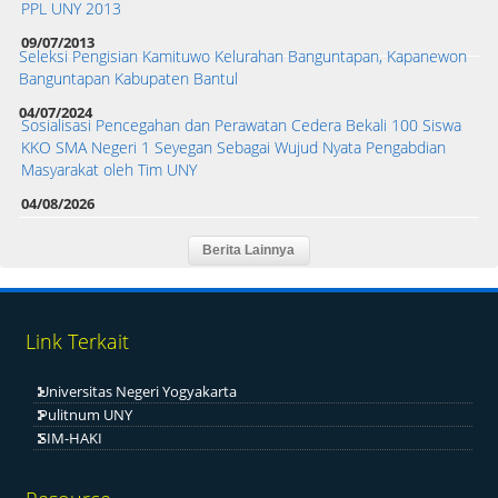
PPL UNY 2013
09/07/2013
Seleksi Pengisian Kamituwo Kelurahan Banguntapan, Kapanewon
Banguntapan Kabupaten Bantul
04/07/2024
Sosialisasi Pencegahan dan Perawatan Cedera Bekali 100 Siswa
KKO SMA Negeri 1 Seyegan Sebagai Wujud Nyata Pengabdian
Masyarakat oleh Tim UNY
04/08/2026
Link Terkait
Universitas Negeri Yogyakarta
Pulitnum UNY
SIM-HAKI