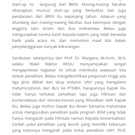
start-up
ini langsung dari BRIN. Masing-masing fakultas
diharapkan muncul
start-up
yang berkulitas dan juga
pendanaan dari BRIN itu sepanjang tahun. Adapun yang
diundang dari masing-masing fakultas dua kelompok dengan
anggota satu dosen dan dua mahasiswa. Beliau juga
mengucapkan terima kasih kepada hadirin yang telah bersedia
hadir pada acara ini, dan memohon maaf bila dalam
penyelenggaraan banyak kekurangan.
Sambutan selanjutnya dari Prof. Dr. Margana, M.Hum., M.A,
selaku Wakil Rektor RKSIU menyampaikan sangat
mengapresiasi kegiatan ini untuk membuka wawasan kita
terkait penelitian. Beliau mengidentifikasi perguruan tinggi ada
tiga jenis dilihat dari skup instansi. UNY yang mengalami
metamorphosis dari BLU ke PTNBH, harapannya bapak ibu
tidak hanya terbatas penelitian tapi juga hilirisasi dan
komersialisasi dari inovasi-inovasi yang dihasilkan oleh bapak
ibu. Beliau juga mohon bapak ibu dosen bersama mahasiswa
untuk mengusulkan penelitian pada program RIIM yang tidak
hanya mengarah pada hilirisasi namun kepada komersialisasi.
Carilah judul penelitian yang ikonik yang memiliki kebaruan
yang tentunya mengarah pada induk penelitian UNY. Prof.