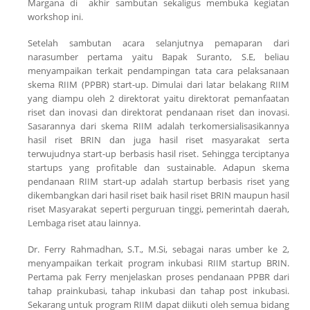
Margana di akhir sambutan sekaligus membuka kegiatan
workshop ini.
Setelah sambutan acara selanjutnya pemaparan dari
narasumber pertama yaitu Bapak Suranto, S.E, beliau
menyampaikan terkait pendampingan tata cara pelaksanaan
skema RIIM (PPBR)
start-up
. Dimulai dari latar belakang RIIM
yang diampu oleh 2 direktorat yaitu direktorat pemanfaatan
riset dan inovasi dan direktorat pendanaan riset dan inovasi.
Sasarannya dari skema RIIM adalah terkomersialisasikannya
hasil riset BRIN dan juga hasil riset masyarakat serta
terwujudnya
start-up
berbasis hasil riset. Sehingga terciptanya
startups yang profitable dan sustainable. Adapun skema
pendanaan RIIM
start-up
adalah startup berbasis riset yang
dikembangkan dari hasil riset baik hasil riset BRIN maupun hasil
riset Masyarakat seperti perguruan tinggi, pemerintah daerah,
Lembaga riset atau lainnya.
Dr. Ferry Rahmadhan, S.T., M.Si, sebagai naras umber ke 2,
menyampaikan terkait program inkubasi RIIM startup BRIN.
Pertama pak Ferry menjelaskan proses pendanaan PPBR dari
tahap prainkubasi, tahap inkubasi dan tahap post inkubasi.
Sekarang untuk program RIIM dapat diikuti oleh semua bidang