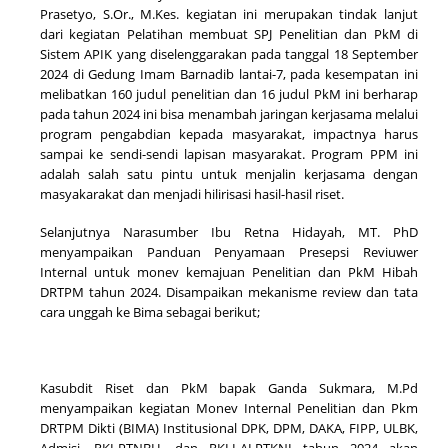
Prasetyo, S.Or., M.Kes. kegiatan ini merupakan tindak lanjut
dari kegiatan Pelatihan membuat SPJ Penelitian dan PkM di
Sistem APIK yang diselenggarakan pada tanggal 18 September
2024 di Gedung Imam Barnadib lantai-7
, pada kesempatan ini
melibatkan 160 judul penelitian dan 16 judul PkM ini berharap
pada tahun 2024 ini bisa menambah jaringan kerjasama melalui
program pengabdian kepada masyarakat, impactnya harus
sampai ke sendi-sendi lapisan masyarakat.
Program PPM ini
adalah salah satu pintu untuk menjalin kerjasama dengan
masyakarakat dan menjadi hilirisasi hasil-hasil riset.
Selanjutnya Narasumber Ibu Retna Hidayah, MT. PhD
menyampaikan Panduan
Penyamaan Presepsi Reviuwer
Internal untuk monev kemajuan Penelitian dan PkM Hibah
DRTPM tahun 2024. Disampaikan mekanisme review dan tata
cara unggah ke Bima sebagai berikut;
Kasubdit Riset dan PkM bapak Ganda Sukmara, M.Pd
menyampaikan kegiatan Monev Internal Penelitian dan Pkm
DRTPM Dikti (BIMA) Institusional DPK, DPM, DAKA, FIPP, ULBK,