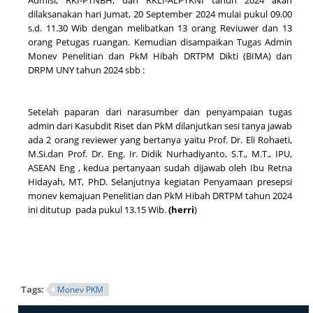
Admisi, RKI-PTNBH, dan RKLI-ALPTKNI tahun 2024 akan
dilaksanakan hari Jumat, 20 September 2024 mulai pukul 09.00
s.d. 11.30 Wib dengan melibatkan 13 orang Reviuwer dan 13
orang Petugas ruangan. Kemudian disampaikan Tugas Admin
Monev Penelitian dan PkM Hibah DRTPM Dikti (BIMA) dan
DRPM UNY tahun 2024 sbb :
Setelah paparan dari narasumber dan penyampaian tugas
admin dari Kasubdit Riset dan PkM dilanjutkan sesi tanya jawab
ada 2 orang reviewer yang bertanya yaitu Prof. Dr. Eli Rohaeti,
M.Si.dan Prof. Dr. Eng. Ir. Didik Nurhadiyanto, S.T., M.T., IPU,
ASEAN Eng , kedua pertanyaan sudah dijawab oleh Ibu Retna
Hidayah, MT, PhD.
Selanjutnya kegiatan Penyamaan presepsi
monev kemajuan Penelitian dan PkM Hibah DRTPM tahun 2024
ini ditutup pada pukul 13.15 Wib.
(herri
)
Tags:
Monev PKM