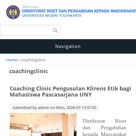
Search form
Search
Navigation
You are here
Home
» coachingclinic
coachingclinic
Coaching Clinic Pengusulan Klirens Etik bagi
Mahasiswa Pascasarjana UNY
Submitted by
admin
on Mon, 2026-07-13 07:50
Direktorat Riset
dan Pengabdian
kepada Masyarakat