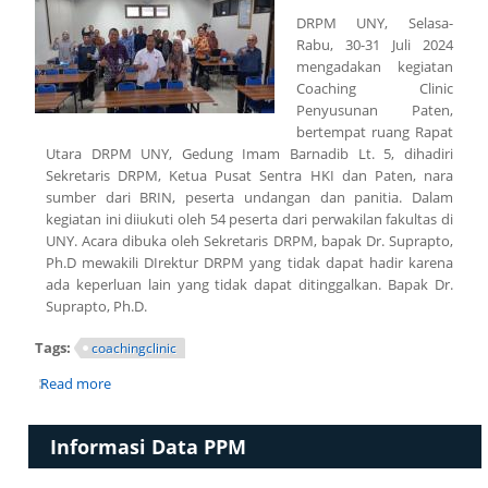
DRPM UNY, Selasa-
Rabu, 30-31 Juli 2024
mengadakan kegiatan
Coaching Clinic
Penyusunan Paten,
bertempat ruang Rapat
Utara DRPM UNY, Gedung Imam Barnadib Lt. 5, dihadiri
Sekretaris DRPM, Ketua Pusat Sentra HKI dan Paten, nara
sumber dari BRIN, peserta undangan dan panitia. Dalam
kegiatan ini diiukuti oleh 54 peserta dari perwakilan fakultas di
UNY. Acara dibuka oleh Sekretaris DRPM, bapak Dr. Suprapto,
Ph.D mewakili DIrektur DRPM yang tidak dapat hadir karena
ada keperluan lain yang tidak dapat ditinggalkan. Bapak Dr.
Suprapto, Ph.D.
Tags:
coachingclinic
Read more
about Coaching Clinic Penyusunan Paten DRPM UNY
Informasi Data PPM