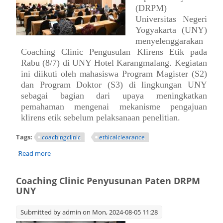
(DRPM)
Universitas Negeri
Yogyakarta (UNY)
menyelenggarakan
Coaching Clinic
Pengusulan Klirens Etik pada
Rabu (8/7) di UNY Hotel Karangmalang. Kegiatan
ini diikuti oleh mahasiswa Program Magister (S2)
dan Program Doktor (S3) di lingkungan UNY
sebagai bagian dari upaya meningkatkan
pemahaman mengenai mekanisme pengajuan
klirens etik sebelum pelaksanaan penelitian.
Tags:
coachingclinic
ethicalclearance
Read more
about Coaching Clinic Pengusulan Klirens Etik bagi
Mahasiswa Pascasarjana UNY
Coaching Clinic Penyusunan Paten DRPM
UNY
Submitted by
admin
on Mon, 2024-08-05 11:28