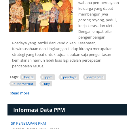
wahana pemberdayaan
keluarga yang dapat
membangun jiwa
gotong royong, peduli,
kerja keras, dan ulet.
Dengan empat pilar
pengembangan
Posdaya yang terdiri dari Pendidikan, Kesehatan,
Kewirausahaan dan Lingkungan Hidup kiranya merupakan
strategi yang tepat untuk tujuan, bukan saja pengentasan
kemiskinan namun lebih luas lagi adalah percepatan
pencapaian MDGs.
Tags:
berita
lppm
posdaya
damandiri
supersemar
uny
Read more
about TALKSHOW PENGUATAN PERAN POSDAYA DALAM
KKN KEISTIMEWAAN DIY DALAM RANGKA MENYAMBUT
HARI KELUARGA NASIONAL
Informasi Data PPM
SK PENETAPAN PKM