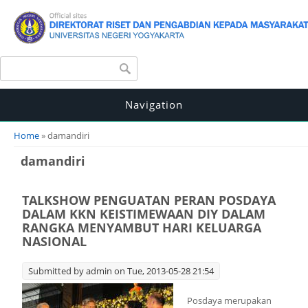
Search form
Search
Navigation
You are here
Home
» damandiri
damandiri
TALKSHOW PENGUATAN PERAN POSDAYA
DALAM KKN KEISTIMEWAAN DIY DALAM
RANGKA MENYAMBUT HARI KELUARGA
NASIONAL
Submitted by
admin
on Tue, 2013-05-28 21:54
Posdaya merupakan