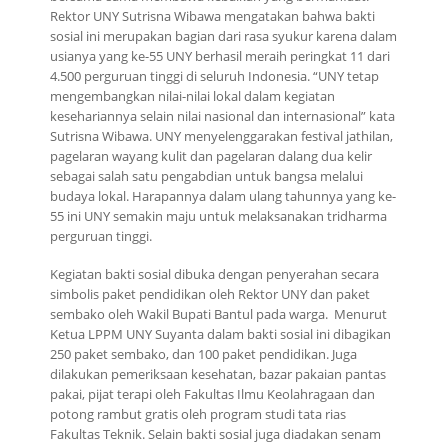
Rektor UNY Sutrisna Wibawa mengatakan bahwa bakti
sosial ini merupakan bagian dari rasa syukur karena dalam
usianya yang ke-55 UNY berhasil meraih peringkat 11 dari
4.500 perguruan tinggi di seluruh Indonesia. “UNY tetap
mengembangkan nilai-nilai lokal dalam kegiatan
kesehariannya selain nilai nasional dan internasional” kata
Sutrisna Wibawa. UNY menyelenggarakan festival jathilan,
pagelaran wayang kulit dan pagelaran dalang dua kelir
sebagai salah satu pengabdian untuk bangsa melalui
budaya lokal. Harapannya dalam ulang tahunnya yang ke-
55 ini UNY semakin maju untuk melaksanakan tridharma
perguruan tinggi.
Kegiatan bakti sosial dibuka dengan penyerahan secara
simbolis paket pendidikan oleh Rektor UNY dan paket
sembako oleh Wakil Bupati Bantul pada warga. Menurut
Ketua LPPM UNY Suyanta dalam bakti sosial ini dibagikan
250 paket sembako, dan 100 paket pendidikan. Juga
dilakukan pemeriksaan kesehatan, bazar pakaian pantas
pakai, pijat terapi oleh Fakultas Ilmu Keolahragaan dan
potong rambut gratis oleh program studi tata rias
Fakultas Teknik. Selain bakti sosial juga diadakan senam