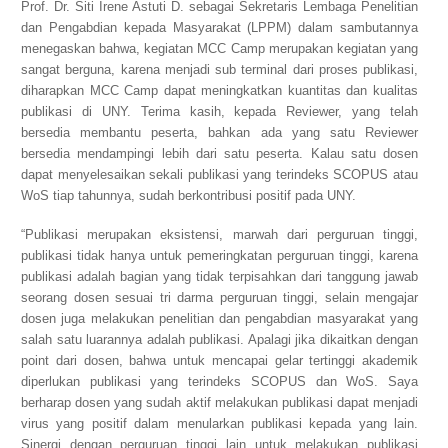
Prof. Dr. Siti Irene Astuti D. sebagai Sekretaris Lembaga Penelitian
dan Pengabdian kepada Masyarakat (LPPM) dalam sambutannya
menegaskan bahwa, kegiatan
MCC Camp
merupakan kegiatan yang
sangat berguna, karena menjadi sub terminal dari proses publikasi,
diharapkan
MCC Camp
dapat meningkatkan kuantitas dan kualitas
publikasi di UNY. Terima kasih, kepada
R
eviewer
, yang telah
bersedia membantu peserta, bahkan ada yang satu
R
eviewer
bersedia mendampingi lebih dari satu peserta. Kalau satu dosen
dapat menyelesaikan sekali publikasi yang terindeks SCOPUS atau
WoS tiap tahunnya, sudah berkontribusi positif pada UNY.
“Publikasi merupakan eksistensi, marwah dari perguruan tinggi,
publikasi tidak hanya untuk pemeringkatan perguruan tinggi, karena
publikasi adalah bagian yang tidak terpisahkan dari tanggung jawab
seorang dosen sesuai tri darma perguruan tinggi, selain mengajar
dosen juga melakukan penelitian dan pengabdian masyarakat yang
salah satu luarannya adalah publikasi. Apalagi jika dikaitkan dengan
point
dari dosen, bahwa untuk mencapai gelar tertinggi akademik
diperlukan publikasi yang terindeks SCOPUS dan WoS. Saya
berharap dosen yang sudah aktif melakukan publikasi dapat menjadi
virus yang positif dalam menularkan publikasi kepada yang lain.
Sinergi dengan perguruan tinggi lain untuk melakukan publikasi