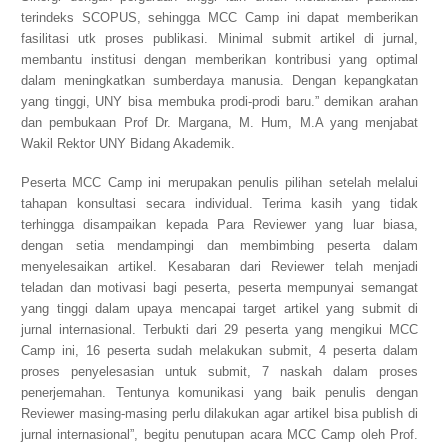
terindeks SCOPUS, sehingga
MCC Camp
ini dapat memberikan
fasilitasi utk proses publikasi. Minimal
submit
artikel di jurnal,
membantu institusi dengan memberikan kontribusi yang optimal
dalam meningkatkan sumberdaya manusia. Dengan kepangkatan
yang tinggi, UNY bisa membuka prodi-prodi baru.” demikan arahan
dan pembukaan Prof Dr. Margana, M. Hum, M.A yang menjabat
Wakil Rektor UNY Bidang Akademik.
Peserta
MCC Camp
ini merupakan penulis pilihan setelah melalui
tahapan konsultasi secara individual. Terima kasih yang tidak
terhingga disampaikan kepada Para
Reviewer
yang luar biasa,
dengan setia mendampingi dan membimbing peserta dalam
menyelesaikan artikel. Kesabaran dari
R
eviewer
telah menjadi
teladan dan motivasi bagi peserta, peserta mempunyai semangat
yang tinggi dalam upaya mencapai target artikel yang
submit
di
jurnal internasional. Terbukti dari 29 peserta yang mengikui
MCC
Camp
ini, 16 peserta sudah melakukan
submit
, 4 peserta dalam
proses penyelesasian untuk
submit
, 7 naskah dalam proses
penerjemahan. Tentunya komunikasi yang baik penulis dengan
R
eviewer
masing-masing perlu dilakukan agar artikel bisa
publish
di
jurnal internasional”, begitu penutupan acara
MCC Camp
oleh Prof.