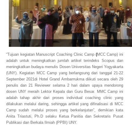
mcc
“Tujuan kegiatan
Manuscript Coaching Clinic Camp
(
MCC
Camp)
ini
adalah untuk meningkatkan jumlah artikel terindeks Scopus dan
meningkatkan budaya menulis Dosen Universitas Negeri Yogyakarta
(UNY). Kegiatan
MCC Camp
yang berlangsung dari tanggal 2
1-22
September 2021di Hotel Grand Ambarrrukma
diikuti secara oleh
29
penulis dan
21
R
eviewer
selama
2
hari
dalam upaya mendorong
dosen UNY meraih Lektor Kepala dan Guru Besar.
MMC Camp
ini
adalah tahap akhir dari proses
individual coaching clinic
yang
dilakukan melalui daring, sehingga artikel yang difinalisasi di
MCC
Camp
sudah melalui proses yang berkelanjutan”, demikian kata
Anita Triastuti, Ph.D selaku Ketua Panitia dan Sekretaris Pusat
Publikasi dan Berkala Ilmiah (PPBI) UNY.