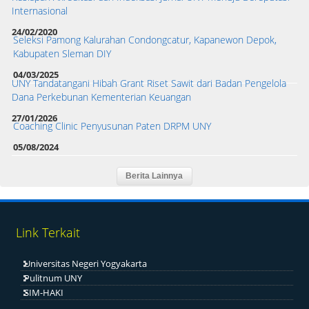
Internasional
24/02/2020
Seleksi Pamong Kalurahan Condongcatur, Kapanewon Depok,
Kabupaten Sleman DIY
04/03/2025
UNY Tandatangani Hibah Grant Riset Sawit dari Badan Pengelola
Dana Perkebunan Kementerian Keuangan
27/01/2026
Coaching Clinic Penyusunan Paten DRPM UNY
05/08/2024
Link Terkait
Universitas Negeri Yogyakarta
Pulitnum UNY
SIM-HAKI