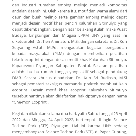
dan industri rumahan emping melinjo menjadi komoditas
andalan daerah ini. Oleh karena itu, motif dan warna alami dari
daun dan buah melinjo serta gambar emping melinjo dapat
menjadi desain motif khas penciri Kalurahan Sitimulyo yang
dapat dikembangkan. Dengan latar belakang itulah maka Pusat
Budaya, Lingkungan dan Mitigasi LPPM UNY yang saat ini
diketuai oleh Dr. Tien Aminatun, M.Si. dengan sekretaris Dr. Kun
Setyaning Astuti, M.Pd., mengadakan kegiatan pengabdian
kepada masyarakat (PkM) dengan memberikan pelatihan
teknik ecoprint dengan desain motif khas Kalurahan Sitimulyo,
Kapanewon Piyungan Kabupaten Bantul. Sasaran pelatihan
adalah ibu-ibu rumah tangga yang aktif sebagai pendukung
DMB. Secara khusus dihadirkan Dr. Kun Sri Budiasih, M.Si
sebagai pemateri sekaligus memandu praktek membuat kain
ecoprint. Desain motif khas ecoprint Kalurahan Sitimulyo
tersebut nantinya akan didaftarkan hak ciptanya dengan nama
"Gne-mon Ecoprint".
Kegiatan dilakukan selama dua hari, yaitu Sabtu tanggal 23 April
2022 dan Minggu, 24 April 2022, bertempat di joglo
Science
Techno Park
(STP) Piyungan. Hal ini karena UNY sedang
mengembangkan
Science Techno Park
(STP) di Pager Gunung,