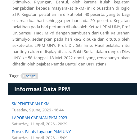
Sitimulyo, Piyungan, Bantul, oleh karena itulah kegiatan
pengabdian kepada masyarakat (PkM) ini dipusatkan di Joglo
STP. Kegiatan pelatihan ini diikuti oleh 40 peserta, yang terbagi
selama dua hari sehingga per hari ada 20 peserta. Kegiatan
pelatihan pada hari pertama dibuka oleh Ketua LPPM UNY, Prof
Dr. Samsul Hadi, M.Pd dengan sambutan dari Carik Kalurahan
Sitimulyo, sedangkan pada hari ke-2 dibuka dan ditutup oleh
seketeratis LPPM UNY, Prof. Dr. Siti Irine. Hasil pelatihan itu
nantinya akan didisplay di acara Bakti Sosial dalam rangka Dies
UNY ke-58 tanggal 18 Mei 2022 nanti, yang rencananya akan
dihadiri oleh pejabat Pemda Bantul dan UNY. (tien)
Tags:
berita
Informasi Data PPM
SK PENETAPAN PKM
Tuesday, 9 June, 2026 - 16:44
LAPORAN CAPAIAN PKM 2023
Saturday, 11 April, 2026 - 20:29
Proses Bisnis Layanan PkM UNY
Saturday, 11 April, 2026 - 15:09