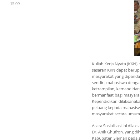
15:09
Kuliah Kerja Nyata (KKN)
sasaran KKN dapat berupa
masyarakat yang dipandan
sendiri, mahasiswa denga
ketrampilan, kemandiria
bermanfaat bagi masyarak
Kependidikan dilaksanakan
peluang kepada mahasisw
masyarakat secara umum k
Acara Sosialisasi ini dil
Dr. Anik Ghufron, yang di
Kabupaten Sleman pada se