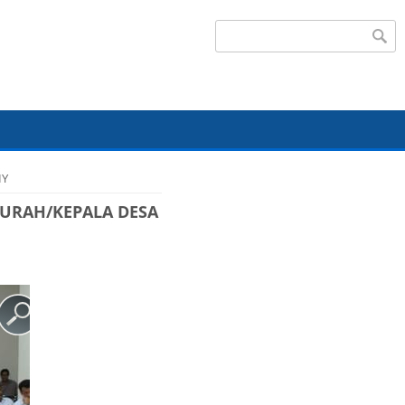
Search form
IY
LURAH/KEPALA DESA