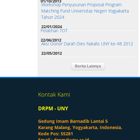
01/10/2013
Workshop Penyusunan Proposal Program
Matching Fund Universitas Negeri Yogyakarta
Tahun 2024
22/01/2024
Pelatihan TOT
22/06/2012
Aksi Donor Darah Dies Natalis UNY ke-48 2012
22/05/2012
Kontak Kami
DRPM - UNY
Gedung Imam Barnadib Lantai 5
Karang Malang, Yogyakarta, Indonesia,
Kode Pos: 55281
Email :
drpm@uny.ac.id