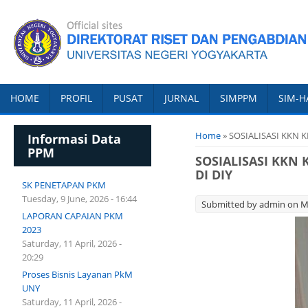
HOME
PROFIL
PUSAT
JURNAL
SIMPPM
SIM-H
You are here
Home
» SOSIALISASI KKN 
Informasi Data
PPM
SOSIALISASI KKN
DI DIY
SK PENETAPAN PKM
Tuesday, 9 June, 2026 - 16:44
Submitted by
admin
on Mo
LAPORAN CAPAIAN PKM
2023
Saturday, 11 April, 2026 -
20:29
Proses Bisnis Layanan PkM
UNY
Saturday, 11 April, 2026 -