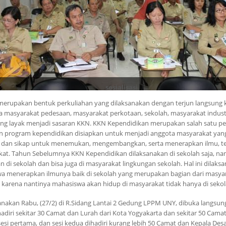
sosialisasi
 merupakan bentuk perkuliahan yang dilaksanakan dengan terjun langsung
 masyarakat pedesaan, masyarakat perkotaan, sekolah, masyarakat indust
g layak menjadi sasaran KKN. KKN Kependidikan merupakan salah satu pen
n program kependidikan disiapkan untuk menjadi anggota masyarakat yan
n dan sikap untuk menemukan, mengembangkan, serta menerapkan ilmu, te
at. Tahun Sebelumnya KKN Kependidikan dilaksanakan di sekolah saja, na
 di sekolah dan bisa juga di masyarakat lingkungan sekolah. Hal ini dila
a menerapkan ilmunya baik di sekolah yang merupakan bagian dari masya
arena nantinya mahasiswa akan hidup di masyarakat tidak hanya di sekola
aksanakan Rabu, (27/2) di R.Sidang Lantai 2 Gedung LPPM UNY, dibuka langsu
hadiri sekitar 30 Camat dan Lurah dari Kota Yogyakarta dan sekitar 50 Cama
si pertama, dan sesi kedua dihadiri kurang lebih 50 Camat dan Kepala Desa