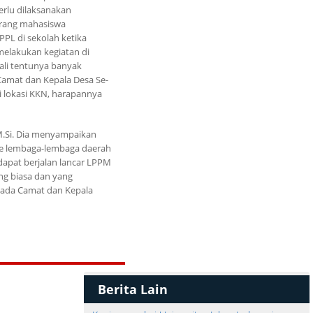
rlu dilaksanakan
arang mahasiswa
PL di sekolah ketika
melakukan kegiatan di
ali tentunya banyak
amat dan Kepala Desa Se-
 lokasi KKN, harapannya
M.Si. Dia menyampaikan
 ke lembaga-lembaga daerah
dapat berjalan lancar LPPM
ng biasa dan yang
epada Camat dan Kepala
Berita Lain