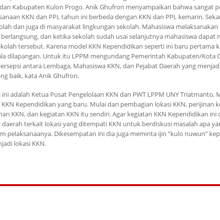
dan Kabupaten Kulon Progo.
Anik Ghufron
menyampaikan bahwa sangat pe
elaksanaan KKN dan PPL tahun ini berbeda dengan KKN dan PPL kemarin. Sek
lah dan juga di masyarakat lingkungan sekolah. Mahasiswa melaksanakan P
r berlangsung, dan ketika sekolah sudah usai selanjutnya mahasiswa dapat 
kolah tersebut. Karena model KKN Kependidikan seperti ini baru pertama k
la dilapangan. Untuk itu LPPM mengundang Pemerintah Kabupaten/Kota C
rsepsi antara Lembaga, Mahasiswa KKN, dan Pejabat Daerah yang menjadi
ang baik, kata
Anik Ghufron
.
si ini adalah Ketua Pusat Pengelolaan KKN dan PWT LPPM UNY Triatmanto, 
n KKN Kependidikan yang baru. Mulai dari pembagian lokasi KKN, perijinan
an KKN, dan kegiatan KKN itu sendiri. Agar kegiatan KKN Kependidikan ini 
 daerah terkait lokasi yang ditempati KKN untuk berdiskusi masalah apa ya
am pelaksanaanya. Dikesempatan ini dia juga meminta ijin “kulo nuwun” k
adi lokasi KKN.