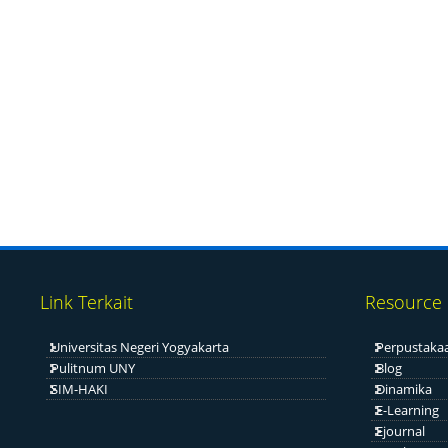
Link Terkait
Resource
Universitas Negeri Yogyakarta
Perpustaka
Pulitnum UNY
Blog
SIM-HAKI
Dinamika
E-Learning
Ejournal