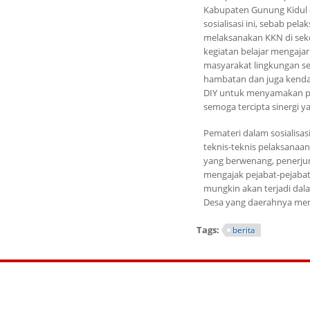
Kabupaten Gunung Kidul 
sosialisasi ini, sebab p
melaksanakan KKN di seko
kegiatan belajar mengaja
masyarakat lingkungan se
hambatan dan juga kenda
DIY untuk menyamakan pe
semoga tercipta sinergi y
Pemateri dalam sosialisa
teknis-teknis pelaksanaa
yang berwenang, penerjun
mengajak pejabat-pejabat
mungkin akan terjadi dal
Desa yang daerahnya menj
Tags:
berita