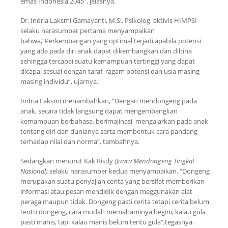
emas Indonesia 2045”, jelasnya.
Dr. Indria Laksmi Gamayanti, M.Si, Psikolog, aktivis HIMPSI
selaku narasumber pertama menyampaikan
bahwa,“Perkembangan yang optimal terjadi apabila potensi
yang ada pada diri anak dapat dikembangkan dan dibina
sehingga tercapai suatu kemampuan tertinggi yang dapat
dicapai sesuai dengan taraf, ragam potensi dan usia masing-
masing individu”, ujarnya.
Indria Laksmi menambahkan, “Dengan mendongeng pada
anak, secara tidak langsung dapat mengembangkan
kemampuan berbahasa, berimajinasi, mengajarkan pada anak
tentang diri dan dunianya serta membentuk cara pandang
terhadap nilai dan norma”, tambahnya.
Sedangkan menurut Kak Risdy
(Juara Mendongeng Tingkat
Nasional)
selaku narasumber kedua menyampaikan, “Dongeng
merupakan suatu penyajian cerita yang bersifat memberikan
informasi atau pesan mendidik dengan meggunakan alat
peraga maupun tidak. Dongeng pasti cerita tetapi cerita belum
tentu dongeng, cara mudah memahaminya begini, kalau gula
pasti manis, tapi kalau manis belum tentu gula”,tegasnya.