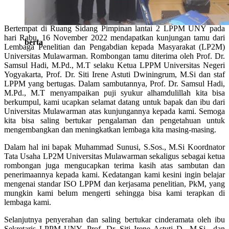
Bertempat di Ruang Sidang Pimpinan lantai 2 LPPM UNY pada
hari Rabu, 16 November 2022 mendapatkan kunjungan tamu dari
berta
Lembaga Penelitian dan Pengabdian kepada Masyarakat (LP2M)
Universitas Mulawarman. Rombongan tamu diterima oleh Prof. Dr.
Samsul Hadi, M.Pd., M.T selaku Ketua LPPM Universitas Negeri
Yogyakarta, Prof. Dr. Siti Irene Astuti Dwiningrum, M.Si dan staf
LPPM yang bertugas. Dalam sambutannya, Prof. Dr. Samsul Hadi,
M.Pd., M.T menyampaikan puji syukur alhamdulillah kita bisa
berkumpul, kami ucapkan selamat datang untuk bapak dan ibu dari
Universitas Mulawarman atas kunjungannya kepada kami. Semoga
kita bisa saling bertukar pengalaman dan pengetahuan untuk
mengembangkan dan meningkatkan lembaga kita masing-masing.
Dalam hal ini bapak Muhammad Sunusi, S.Sos., M.Si Koordnator
Tata Usaha
LP2M Universitas Mulawarman sekaligus sebagai ketua
rombongan juga mengucapkan terima kasih atas sambutan dan
penerimaannya kepada kami. Kedatangan kami kesini ingin belajar
mengenai standar ISO LPPM dan kerjasama penelitian, PkM, yang
mungkin kami belum mengerti sehingga bisa kami terapkan di
lembaga kami.
Selanjutnya penyerahan dan saling bertukar cinderamata oleh ibu
Sekretaris LPPM UNY, Prof. Dr. Siti Irene Astuti D., M.Si., dan