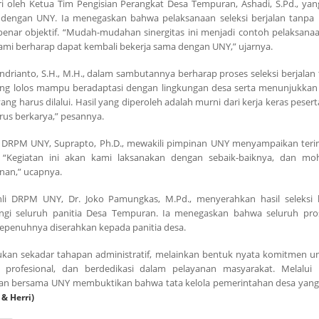
i oleh Ketua Tim Pengisian Perangkat Desa Tempuran, Ashadi, S.Pd., ya
lin dengan UNY. Ia menegaskan bahwa pelaksanaan seleksi berjalan tanpa
benar objektif. “Mudah-mudahan sinergitas ini menjadi contoh pelaksana
kami berharap dapat kembali bekerja sama dengan UNY,” ujarnya.
rianto, S.H., M.H., dalam sambutannya berharap proses seleksi berjalan te
ng lolos mampu beradaptasi dengan lingkungan desa serta menunjukkan kin
ng harus dilalui. Hasil yang diperoleh adalah murni dari kerja keras peserta
rus berkarya,” pesannya.
is DRPM UNY, Suprapto, Ph.D., mewakili pimpinan UNY menyampaikan teri
. “Kegiatan ini akan kami laksanakan dengan sebaik-baiknya, dan m
nan,” ucapnya.
hli DRPM UNY, Dr. Joko Pamungkas, M.Pd., menyerahkan hasil seleksi 
ngi seluruh panitia Desa Tempuran. Ia menegaskan bahwa seluruh pros
 sepenuhnya diserahkan kepada panitia desa.
bukan sekadar tahapan administratif, melainkan bentuk nyata komitmen u
, profesional, dan berdedikasi dalam pelayanan masyarakat. Melalui 
an bersama UNY membuktikan bahwa tata kelola pemerintahan desa yang 
 & Herri)