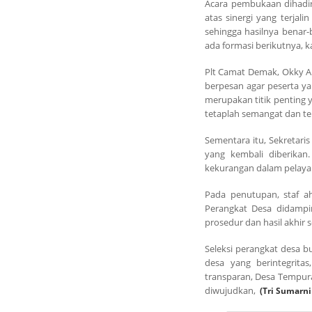
Acara pembukaan dihadir
atas sinergi yang terja
sehingga hasilnya benar-
ada formasi berikutnya, 
Plt Camat Demak, Okky And
berpesan agar peserta ya
merupakan titik penting ya
tetaplah semangat dan te
Sementara itu, Sekretar
yang kembali diberikan
kekurangan dalam pelaya
Pada penutupan, staf a
Perangkat Desa didampi
prosedur dan hasil akhir
Seleksi perangkat desa 
desa yang berintegritas
transparan, Desa Tempur
diwujudkan,
(Tri Sumarni