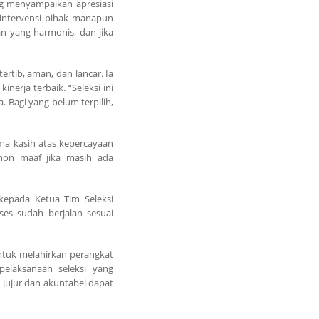
ng menyampaikan apresiasi
 intervensi pihak manapun
an yang harmonis, dan jika
rtib, aman, dan lancar. Ia
erja terbaik. “Seleksi ini
. Bagi yang belum terpilih,
ma kasih atas kepercayaan
ohon maaf jika masih ada
kepada Ketua Tim Seleksi
es sudah berjalan sesuai
ntuk melahirkan perangkat
pelaksanaan seleksi yang
jujur dan akuntabel dapat