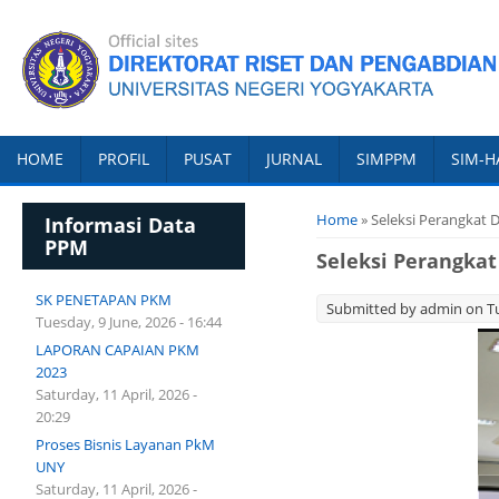
HOME
PROFIL
PUSAT
JURNAL
SIMPPM
SIM-H
You are here
Home
» Seleksi Perangka
Informasi Data
PPM
Seleksi Perangk
SK PENETAPAN PKM
Submitted by
admin
on Tu
Tuesday, 9 June, 2026 - 16:44
LAPORAN CAPAIAN PKM
2023
Saturday, 11 April, 2026 -
20:29
Proses Bisnis Layanan PkM
UNY
Saturday, 11 April, 2026 -