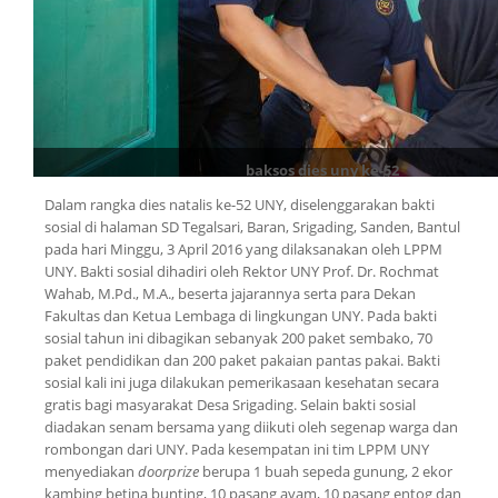
baksos dies uny ke-52
Dalam rangka dies natalis ke-52 UNY, diselenggarakan bakti
sosial di halaman SD Tegalsari, Baran, Srigading, Sanden, Bantul
pada hari Minggu, 3 April 2016 yang dilaksanakan oleh LPPM
UNY. Bakti sosial dihadiri oleh Rektor UNY Prof. Dr. Rochmat
Wahab, M.Pd., M.A., beserta jajarannya serta para Dekan
Fakultas dan Ketua Lembaga di lingkungan UNY. Pada bakti
sosial tahun ini dibagikan sebanyak 200 paket sembako, 70
paket pendidikan dan 200 paket pakaian pantas pakai. Bakti
sosial kali ini juga dilakukan pemerikasaan kesehatan secara
gratis bagi masyarakat Desa Srigading. Selain bakti sosial
diadakan senam bersama yang diikuti oleh segenap warga dan
rombongan dari UNY. Pada kesempatan ini tim LPPM UNY
menyediakan
doorprize
berupa 1 buah sepeda gunung, 2 ekor
kambing betina bunting, 10 pasang ayam, 10 pasang entog dan