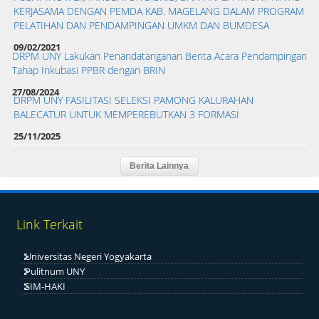
KERJASAMA DENGAN PEMDA KAB. MAGELANG DALAM PROGRAM
PELATIHAN DAN PENDAMPINGAN UMKM DAN BUMDESA
09/02/2021
DRPM UNY Lakukan Penandatanganan Berita Acara Pendampingan
Tahap Inkubasi PPBR dengan BRIN
27/08/2024
DRPM UNY FASILITASI SELEKSI PAMONG KALURAHAN
BALECATUR UNTUK MEMPEREBUTKAN 3 FORMASI
25/11/2025
Link Terkait
Universitas Negeri Yogyakarta
Pulitnum UNY
SIM-HAKI